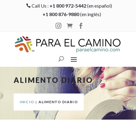
Call Us :
+1 800 972-5442
(en español)

+1 800 876-9880
(en inglés)



ALIMENTO DIARIO
INICIO
:: ALIMENTO DIARIO