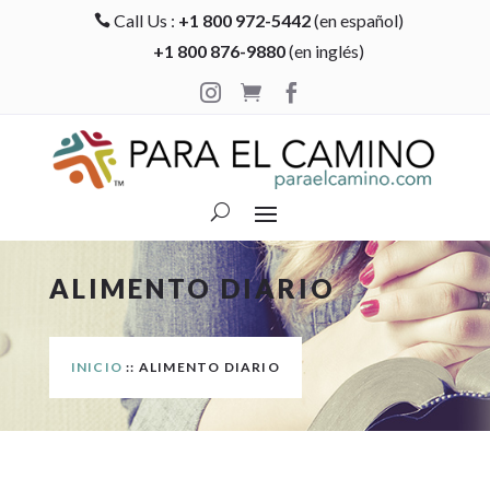
Call Us :
+1 800 972-5442
(en español)

+1 800 876-9880
(en inglés)



ALIMENTO DIARIO
INICIO
:: ALIMENTO DIARIO