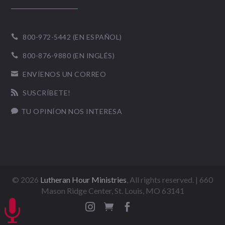
800-972-5442 (EN ESPAÑOL)

800-876-9880 (EN INGLÉS)

ENVÍENOS UN CORREO

SUSCRÍBETE!

TU OPINÍON NOS INTERESA

©
2026
Lutheran Hour Ministries
, All rights reserved. | 660
Mason Ridge Center, St. Louis, MO 63141



