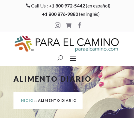
Call Us :
+1 800 972-5442
(en español)

+1 800 876-9880
(en inglés)



ALIMENTO DIARIO
INICIO
:: ALIMENTO DIARIO