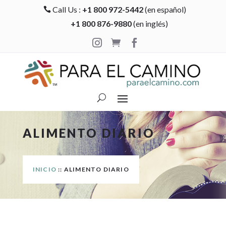
Call Us :
+1 800 972-5442
(en español)

+1 800 876-9880
(en inglés)



ALIMENTO DIARIO
INICIO
:: ALIMENTO DIARIO