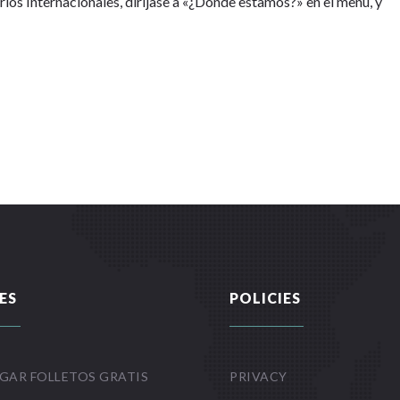
ios Internacionales, diríjase a «¿Dónde estamos?» en el menú, y
ES
POLICIES
GAR FOLLETOS GRATIS
PRIVACY