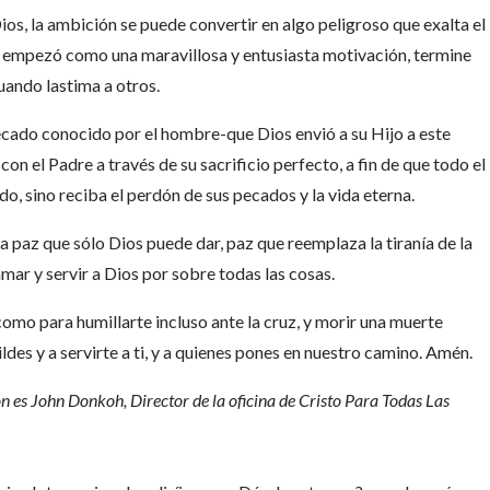
os, la ambición se puede convertir en algo peligroso que exalta el
que empezó como una maravillosa y entusiasta motivación, termine
uando lastima a otros.
pecado conocido por el hombre-que Dios envió a su Hijo a este
on el Padre a través de su sacrificio perfecto, a fin de que todo el
o, sino reciba el perdón de sus pecados y la vida eterna.
la paz que sólo Dios puede dar, paz que reemplaza la tiranía de la
ar y servir a Dios por sobre todas las cosas.
omo para humillarte incluso ante la cruz, y morir una muerte
des y a servirte a ti, y a quienes pones en nuestro camino. Amén.
ón es John Donkoh, Director de la oficina de Cristo Para Todas Las