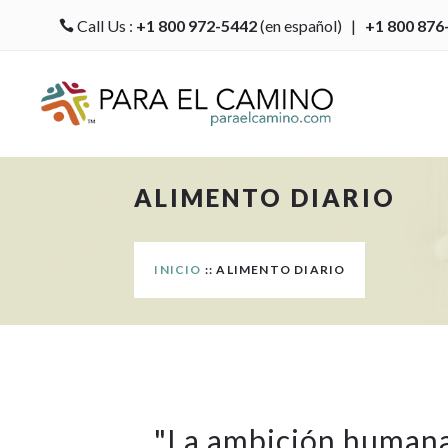
Call Us :
+1 800 972-5442
(en español) |
+1 800 876

ALIMENTO DIARIO
INICIO
:: ALIMENTO DIARIO
"
La ambición human