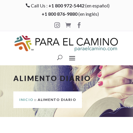
Call Us :
+1 800 972-5442
(en español)

+1 800 876-9880
(en inglés)



ALIMENTO DIARIO
INICIO
:: ALIMENTO DIARIO