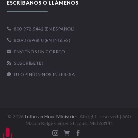
ESCRÍBANOS O LLÁMENOS
800-972-5442 (EN ESPAÑOL)

800-876-9880 (EN INGLÉS)

ENVÍENOS UN CORREO

SUSCRÍBETE!

TU OPINÍON NOS INTERESA

©
2026
Lutheran Hour Ministries
, All rights reserved. | 660
Mason Ridge Center, St. Louis, MO 63141



