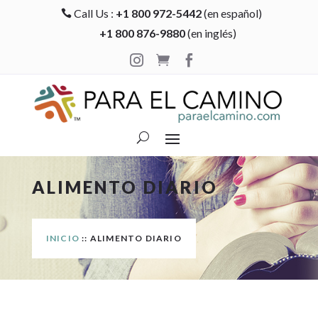
Call Us :
+1 800 972-5442
(en español)

+1 800 876-9880
(en inglés)



ALIMENTO DIARIO
INICIO
:: ALIMENTO DIARIO