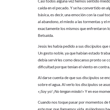
Casi todos alguna vez hemos sentido miedo.
caída en el pecado. Y se ha convertido en a
básica, es decir, una emoción con la cual t
al abandono, el miedo a las tormentas y el
exactamente los mismos que enfrentaron los
Betsaida.
Jesús les había pedido a sus discípulos que 
Un gesto noble, ya que habían estado trab
debía servirles como descanso pronto se co
dificultad porque tenían el viento en contra
Al darse cuenta de que sus discípulos se e
sobre el agua. Al verlo los discípulos se as
«¡Soy yo! ¡No tengan miedo!»
Y en ese momen
Cuando nos toque pasar por momentos de t
este mar que llamamos vida, guiándonos haci