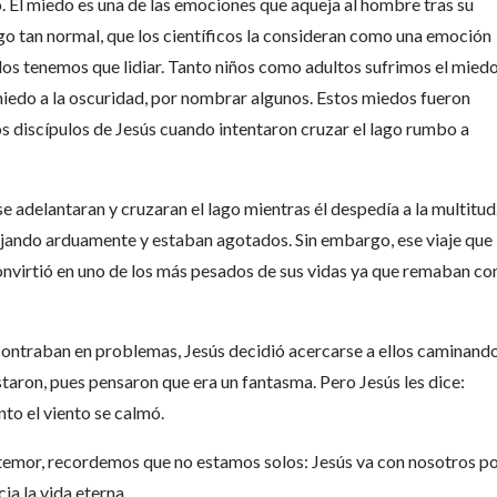
 El miedo es una de las emociones que aqueja al hombre tras su
lgo tan normal, que los científicos la consideran como una emoción
odos tenemos que lidiar. Tanto niños como adultos sufrimos el mied
 miedo a la oscuridad, por nombrar algunos. Estos miedos fueron
 discípulos de Jesús cuando intentaron cruzar el lago rumbo a
se adelantaran y cruzaran el lago mientras él despedía a la multitud
ajando arduamente y estaban agotados. Sin embargo, ese viaje que
nvirtió en uno de los más pesados de sus vidas ya que remaban co
.
ncontraban en problemas, Jesús decidió acercarse a ellos caminand
ustaron, pues pensaron que era un fantasma. Pero Jesús les dice:
to el viento se calmó.
emor, recordemos que no estamos solos: Jesús va con nosotros p
a la vida eterna.