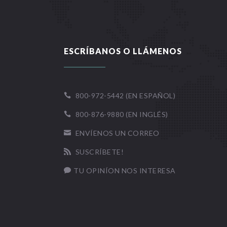
ESCRÍBANOS O LLÁMENOS
800-972-5442 (EN ESPAÑOL)

800-876-9880 (EN INGLÉS)

ENVÍENOS UN CORREO

SUSCRÍBETE!

TU OPINÍON NOS INTERESA
