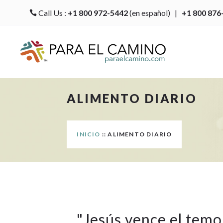
Call Us :
+1 800 972-5442
(en español) |
+1 800 876

ALIMENTO DIARIO
INICIO
:: ALIMENTO DIARIO
"
Jesús vence el temo