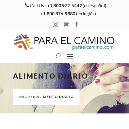
Call Us :
+1 800 972-5442
(en español)

+1 800 876-9880
(en inglés)



ALIMENTO DIARIO
INICIO
:: ALIMENTO DIARIO