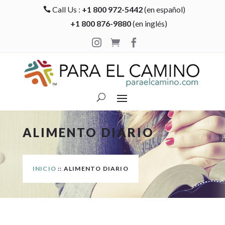
Call Us :
+1 800 972-5442
(en español)

+1 800 876-9880
(en inglés)



ALIMENTO DIARIO
INICIO
:: ALIMENTO DIARIO