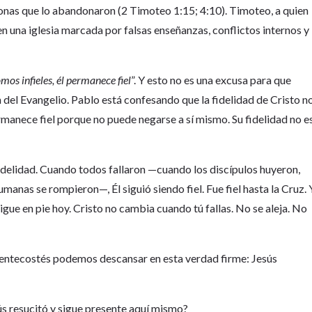
nas que lo abandonaron (2 Timoteo 1:15; 4:10). Timoteo, a quien
en una iglesia marcada por falsas enseñanzas, conflictos internos y
omos infieles, él permanece fiel
”. Y esto no es una excusa para que
 del Evangelio. Pablo está confesando que la fidelidad de Cristo n
manece fiel porque no puede negarse a sí mismo. Su fidelidad no e
fidelidad. Cuando todos fallaron —cuando los discípulos huyeron,
nas se rompieron—, Él siguió siendo fiel. Fue fiel hasta la Cruz. 
igue en pie hoy. Cristo no cambia cuando tú fallas. No se aleja. No
Pentecostés podemos descansar en esta verdad firme: Jesús
s resucitó y sigue presente aquí mismo?