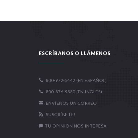
ESCRÍBANOS O LLÁMENOS
800-972-5442 (EN ESPAÑOL)

800-876-9880 (EN INGLÉS)

ENVÍENOS UN CORREO

SUSCRÍBETE!

TU OPINÍON NOS INTERESA
