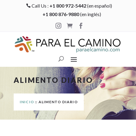
Call Us :
+1 800 972-5442
(en español)

+1 800 876-9880
(en inglés)



ALIMENTO DIARIO
INICIO
:: ALIMENTO DIARIO