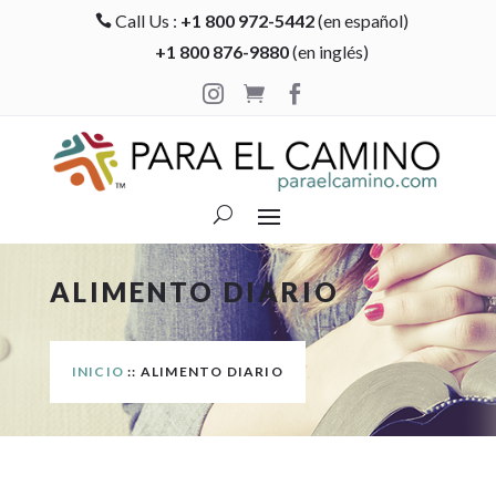
Call Us :
+1 800 972-5442
(en español)

+1 800 876-9880
(en inglés)



ALIMENTO DIARIO
INICIO
:: ALIMENTO DIARIO