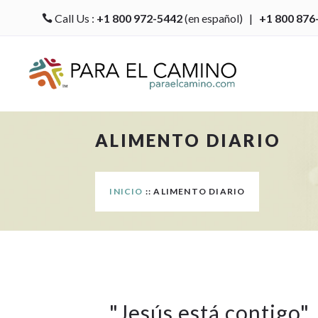
Call Us :
+1 800 972-5442
(en español) |
+1 800 876

ALIMENTO DIARIO
INICIO
:: ALIMENTO DIARIO
"
Jesús está contigo
"