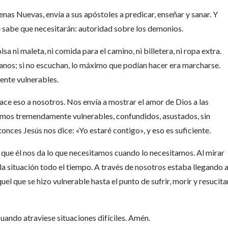
enas Nuevas, envía a sus apóstoles a predicar, enseñar y sanar. Y
ue sabe que necesitarán: autoridad sobre los demonios.
lsa ni maleta, ni comida para el camino, ni billetera, ni ropa extra.
manos; si no escuchan, lo máximo que podían hacer era marcharse.
ente vulnerables.
ace eso a nosotros. Nos envía a mostrar el amor de Dios a las
timos tremendamente vulnerables, confundidos, asustados, sin
tonces Jesús nos dice: «Yo estaré contigo», y eso es suficiente.
que él nos da lo que necesitamos cuando lo necesitamos. Al mirar
 la situación todo el tiempo. A través de nosotros estaba llegando 
uel que se hizo vulnerable hasta el punto de sufrir, morir y resucita
cuando atraviese situaciones difíciles. Amén.