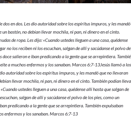
e dos en dos. Les dio autoridad sobre los espíritus impuros, y les mandó
un bastón, no debían llevar mochila, ni pan, ni dinero en el cinto.
mudas de ropa. Les dijo: «Cuando ustedes lleguen a una casa, quédense
ugar no los reciben ni los escuchan, salgan de allí y sacúdanse el polvo de
Los doce salieron e iban predicando a la gente que se arrepintiera. Tambi
eite a muchos enfermos y los sanaban. Marcos 6:7-13Jesús llamó a lo
dio autoridad sobre los espíritus impuros, y les mandó que no llevaran
bían llevar mochila, ni pan, ni dinero en el cinto. También podían llev
: «Cuando ustedes lleguen a una casa, quédense allí hasta que salgan de
os escuchan, salgan de allí y sacúdanse el polvo de los pies, como un
 e iban predicando a la gente que se arrepintiera. También expulsaban
os enfermos y los sanaban. Marcos 6:7-13