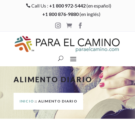
Call Us :
+1 800 972-5442
(en español)

+1 800 876-9880
(en inglés)



ALIMENTO DIARIO
INICIO
:: ALIMENTO DIARIO