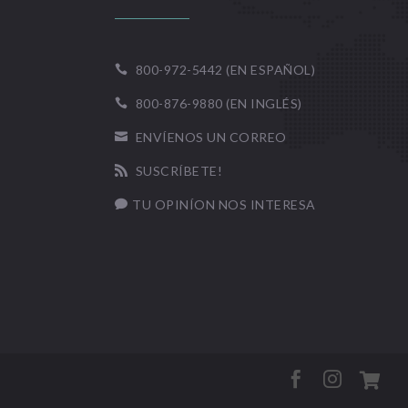
800-972-5442 (EN ESPAÑOL)

800-876-9880 (EN INGLÉS)

ENVÍENOS UN CORREO

SUSCRÍBETE!

TU OPINÍON NOS INTERESA



