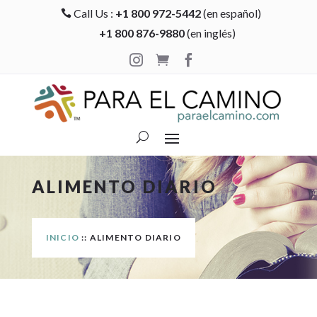
Call Us :
+1 800 972-5442
(en español)

+1 800 876-9880
(en inglés)



ALIMENTO DIARIO
INICIO
:: ALIMENTO DIARIO