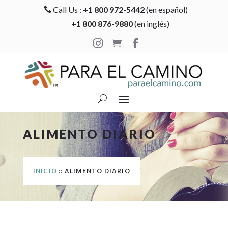
Call Us :
+1 800 972-5442
(en español)

+1 800 876-9880
(en inglés)



ALIMENTO DIARIO
INICIO
:: ALIMENTO DIARIO