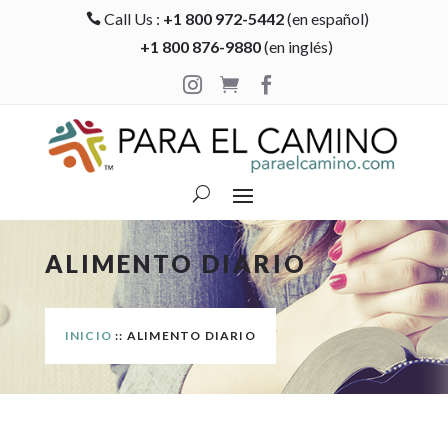
Call Us :
+1 800 972-5442
(en español)

+1 800 876-9880
(en inglés)



ALIMENTO DIARIO
INICIO
:: ALIMENTO DIARIO