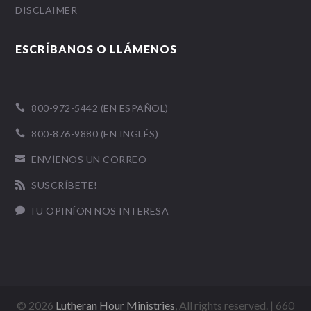
DISCLAIMER
ESCRÍBANOS O LLÁMENOS
800-972-5442 (EN ESPAÑOL)

800-876-9880 (EN INGLÉS)

ENVÍENOS UN CORREO

SUSCRÍBETE!

TU OPINÍON NOS INTERESA

©
2026
Lutheran Hour Ministries
, All rights reserved. | 660