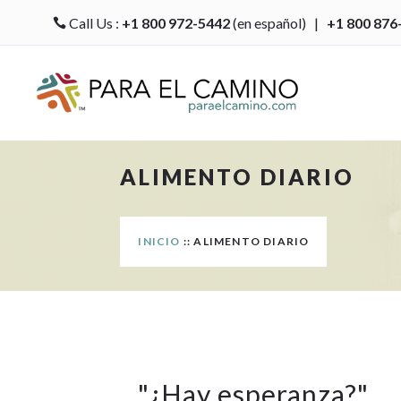
Call Us :
+1 800 972-5442
(en español) |
+1 800 876

ALIMENTO DIARIO
INICIO
:: ALIMENTO DIARIO
"
¿Hay esperanza?
"