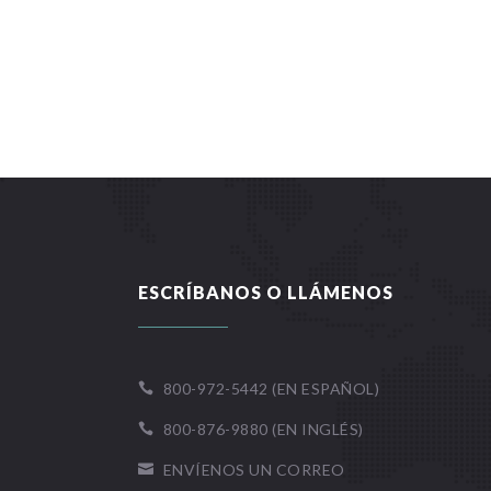
ESCRÍBANOS O LLÁMENOS
800-972-5442 (EN ESPAÑOL)

800-876-9880 (EN INGLÉS)

ENVÍENOS UN CORREO
