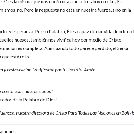
os?” es la misma que nos confronta a nosotros hoy en día. ¿Es
ismos, no. Pero la respuesta no está en nuestra fuerza, sino en la
der y esperanza. Por su Palabra, Él es capaz de dar vida donde no 
aquellos huesos, también nos vivifica hoy por medio de Cristo
stauración es completa. Aun cuando todo parece perdido, el Señor
o que está roto.
a y restauración. Vivifícame por tu Espíritu. Amén.
do como esos huesos secos?
rador de la Palabra de Dios?
Huancco, nuestra directora de Cristo Para Todas Las Naciones en Bolivi
Naciones