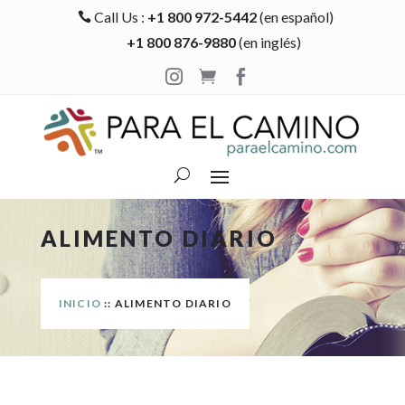
Call Us :
+1 800 972-5442
(en español)

+1 800 876-9880
(en inglés)



ALIMENTO DIARIO
INICIO
:: ALIMENTO DIARIO