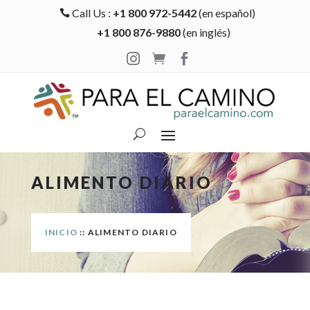
Call Us :
+1 800 972-5442
(en español)

+1 800 876-9880
(en inglés)



ALIMENTO DIARIO
INICIO
:: ALIMENTO DIARIO