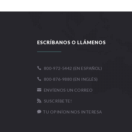
ESCRÍBANOS O LLÁMENOS
800-972-5442 (EN ESPAÑOL)

800-876-9880 (EN INGLÉS)

ENVÍENOS UN CORREO

SUSCRÍBETE!

TU OPINÍON NOS INTERESA
