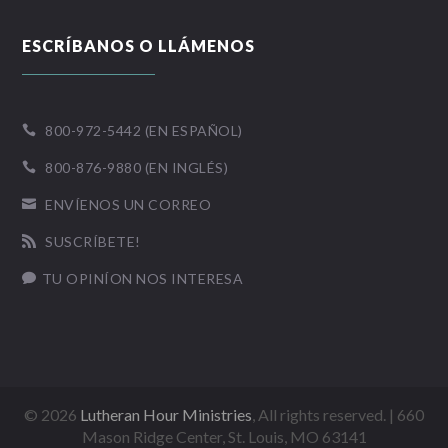
ESCRÍBANOS O LLÁMENOS
800-972-5442 (EN ESPAÑOL)

800-876-9880 (EN INGLÉS)

ENVÍENOS UN CORREO

SUSCRÍBETE!

TU OPINÍON NOS INTERESA

©
2026
Lutheran Hour Ministries
, All rights reserved. | 660
Mason Ridge Center, St. Louis, MO 63141