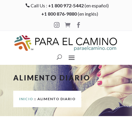
Call Us :
+1 800 972-5442
(en español)

+1 800 876-9880
(en inglés)



ALIMENTO DIARIO
INICIO
:: ALIMENTO DIARIO