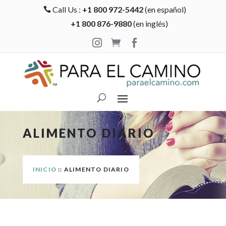
Call Us :
+1 800 972-5442
(en español)

+1 800 876-9880
(en inglés)



ALIMENTO DIARIO
INICIO
:: ALIMENTO DIARIO