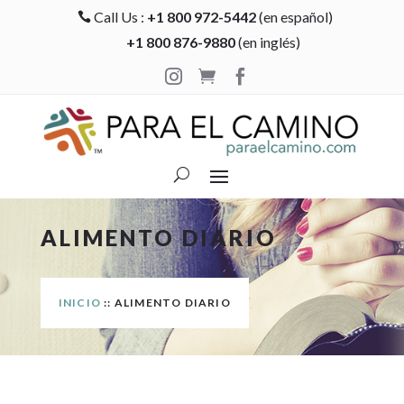
Call Us :
+1 800 972-5442
(en español)

+1 800 876-9880
(en inglés)



ALIMENTO DIARIO
INICIO
:: ALIMENTO DIARIO