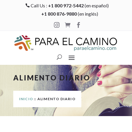
Call Us :
+1 800 972-5442
(en español)

+1 800 876-9880
(en inglés)



ALIMENTO DIARIO
INICIO
:: ALIMENTO DIARIO