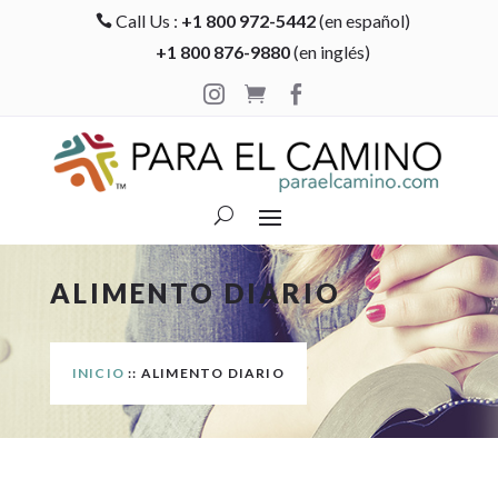
Call Us :
+1 800 972-5442
(en español)

+1 800 876-9880
(en inglés)



ALIMENTO DIARIO
INICIO
:: ALIMENTO DIARIO