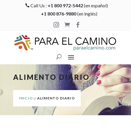
Call Us :
+1 800 972-5442
(en español)

+1 800 876-9880
(en inglés)



ALIMENTO DIARIO
INICIO
:: ALIMENTO DIARIO