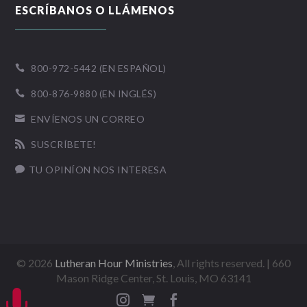
ESCRÍBANOS O LLÁMENOS
800-972-5442 (EN ESPAÑOL)

800-876-9880 (EN INGLÉS)

ENVÍENOS UN CORREO

SUSCRÍBETE!

TU OPINÍON NOS INTERESA

©
2026
Lutheran Hour Ministries
, All rights reserved. | 660
Mason Ridge Center, St. Louis, MO 63141



