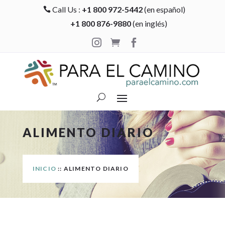
Call Us :
+1 800 972-5442
(en español)

+1 800 876-9880
(en inglés)



ALIMENTO DIARIO
INICIO
:: ALIMENTO DIARIO