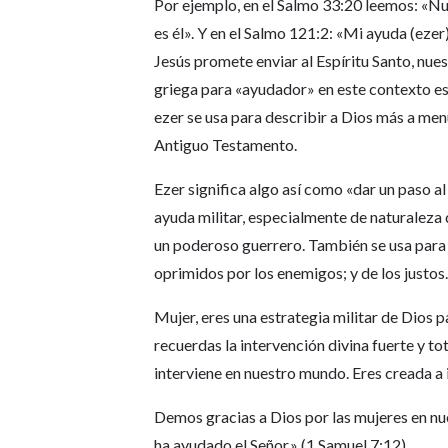
Por ejemplo, en el Salmo 33:20 leemos: «Nu
es él». Y en el Salmo 121:2: «Mi ayuda (ezer)
Jesús promete enviar al Espíritu Santo, nu
griega para «ayudador» en este contexto e
ezer se usa para describir a Dios más a menu
Antiguo Testamento.
Ezer significa algo así como «dar un paso al
ayuda militar, especialmente de naturaleza
un poderoso guerrero. También se usa para d
oprimidos por los enemigos; y de los justos
Mujer, eres una estrategia militar de Dios 
recuerdas la intervención divina fuerte y 
interviene en nuestro mundo. Eres creada a
Demos gracias a Dios por las mujeres en n
ha ayudado el Señor.» (1 Samuel 7:12).