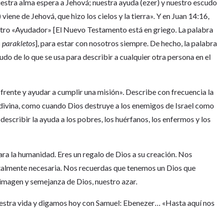
estra alma espera a Jehová; nuestra ayuda (ezer) y nuestro escudo
 viene de Jehová, que hizo los cielos y la tierra». Y en Juan 14:16,
estro «Ayudador» [El Nuevo Testamento está en griego. La palabra
s
parakletos
], para estar con nosotros siempre. De hecho, la palabra
do de lo que se usa para describir a cualquier otra persona en el
 frente y ayudar a cumplir una misión». Describe con frecuencia la
 divina, como cuando Dios destruye a los enemigos de Israel como
escribir la ayuda a los pobres, los huérfanos, los enfermos y los
.
para la humanidad. Eres un regalo de Dios a su creación. Nos
totalmente necesaria. Nos recuerdas que tenemos un Dios que
 imagen y semejanza de Dios, nuestro azar.
uestra vida y digamos hoy con Samuel: Ebenezer… «Hasta aquí nos