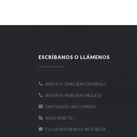
ESCRÍBANOS O LLÁMENOS
800-972-5442 (EN ESPAÑOL)

800-876-9880 (EN INGLÉS)

ENVÍENOS UN CORREO

SUSCRÍBETE!

TU OPINÍON NOS INTERESA
