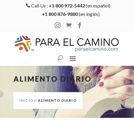
Call Us :
+1 800 972-5442
(en español)

+1 800 876-9880
(en inglés)



ALIMENTO DIARIO
INICIO
:: ALIMENTO DIARIO