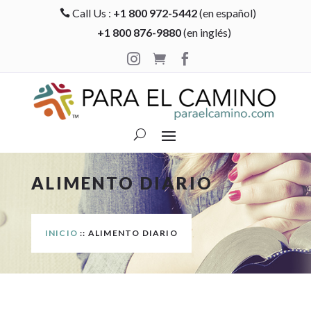
Call Us :
+1 800 972-5442
(en español)

+1 800 876-9880
(en inglés)



ALIMENTO DIARIO
INICIO
:: ALIMENTO DIARIO