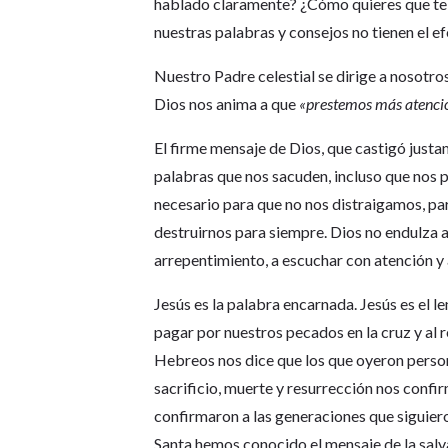
hablado claramente? ¿Cómo quieres que te 
nuestras palabras y consejos no tienen el 
Nuestro Padre celestial se dirige a nosotro
Dios nos anima a que
«prestemos más atenció
El firme mensaje de Dios, que castigó just
palabras que nos sacuden, incluso que nos p
necesario para que no nos distraigamos, p
destruirnos para siempre. Dios no endulza al
arrepentimiento, a escuchar con atención y
Jesús es la palabra encarnada. Jesús es el l
pagar por nuestros pecados en la cruz y al re
Hebreos nos dice que los que oyeron perso
sacrificio, muerte y resurrección nos confi
confirmaron a las generaciones que siguier
Santa hemos conocido el mensaje de la salv