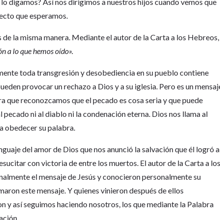
lo digamos? Así nos dirigimos a nuestros hijos cuando vemos que
efecto que esperamos.
s de la misma manera. Mediante el autor de la Carta a los Hebreos,
n a lo que hemos oído».
amente toda transgresión y desobediencia en su pueblo contiene
ueden provocar un rechazo a Dios y a su iglesia. Pero es un mensaj
ara que reconozcamos que el pecado es cosa seria y que puede
 pecado ni al diablo ni la condenación eterna. Dios nos llama al
 a obedecer su palabra.
enguaje del amor de Dios que nos anunció la salvación que él logró a
sucitar con victoria de entre los muertos. El autor de la Carta a lo
nalmente el mensaje de Jesús y conocieron personalmente su
rmaron este mensaje. Y quienes vinieron después de ellos
on y así seguimos haciendo nosotros, los que mediante la Palabra
ación.