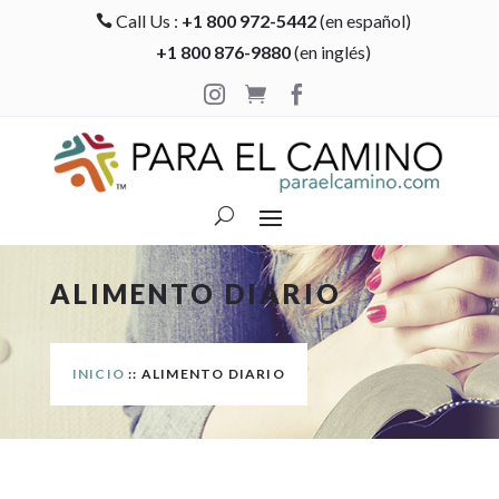
Call Us :
+1 800 972-5442
(en español)

+1 800 876-9880
(en inglés)



ALIMENTO DIARIO
INICIO
:: ALIMENTO DIARIO