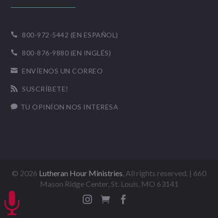
800-972-5442 (EN ESPAÑOL)

800-876-9880 (EN INGLÉS)

ENVÍENOS UN CORREO

SUSCRÍBETE!

TU OPINÍON NOS INTERESA

©
2026
Lutheran Hour Ministries
, All rights reserved. | 660
Mason Ridge Center, St. Louis, MO 63141



