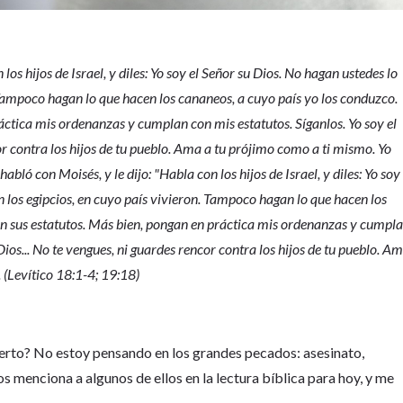
los hijos de Israel, y diles: Yo soy el Señor su Dios. No hagan ustedes lo
 Tampoco hagan lo que hacen los cananeos, a cuyo país yo los conduzco.
áctica mis ordenanzas y cumplan con mis estatutos. Síganlos. Yo soy el
or contra los hijos de tu pueblo. Ama a tu prójimo como a ti mismo. Yo
abló con Moisés, y le dijo: "Habla con los hijos de Israel, y diles: Yo soy
n los egipcios, en cuyo país vivieron. Tampoco hagan lo que hacen los
an sus estatutos. Más bien, pongan en práctica mis ordenanzas y cumpl
Dios... No te vengues, ni guardes rencor contra los hijos de tu pueblo. A
 (Levítico 18:1-4; 19:18)
erto? No estoy pensando en los grandes pecados: asesinato,
os menciona a algunos de ellos en la lectura bíblica para hoy, y me