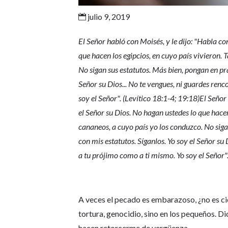
julio 9, 2019

El Señor habló con Moisés, y le dijo: "Habla con 
que hacen los egipcios, en cuyo país vivieron.
No sigan sus estatutos. Más bien, pongan en pr
Señor su Dios... No te vengues, ni guardes renc
soy el Señor". (Levítico 18:1-4; 19:18)El Señor h
el Señor su Dios. No hagan ustedes lo que hace
cananeos, a cuyo país yo los conduzco. No sig
con mis estatutos. Síganlos. Yo soy el Señor su 
a tu prójimo como a ti mismo. Yo soy el Señor".
A veces el pecado es embarazoso, ¿no es ci
tortura, genocidio, sino en los pequeños. Di
hacen retorcerme de vergüenza.