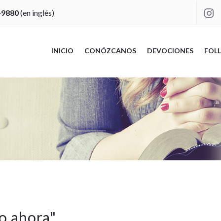
-9880
(en inglés)

INICIO
CONÓZCANOS
DEVOCIONES
FOLL
do ahora
"