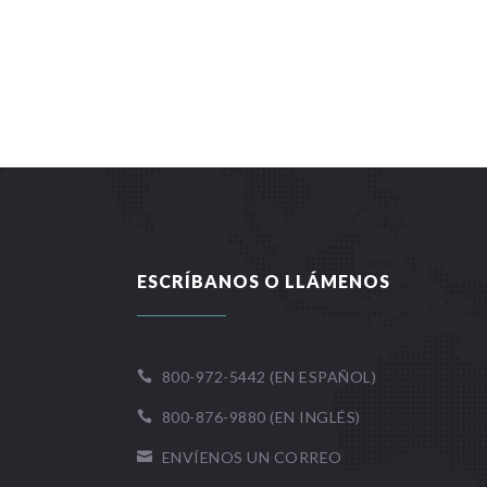
ESCRÍBANOS O LLÁMENOS
800-972-5442 (EN ESPAÑOL)

800-876-9880 (EN INGLÉS)

ENVÍENOS UN CORREO
