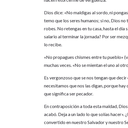
Dios dice: «No maldigas al sordo, ni pongas
temo que los seres humanos; si no, Dios no 
robes. No retengas en tu casa, hasta el día si
salario al terminar la jornada? Por ser mez
lo recibe.
«No propagues chismes entre tu pueblo» (v
muchas veces. «No se mientan el uno al otro»
Es vergonzoso que se nos tengan que decir 
necesitamos que nos las digan, porque hay qu
que significa ser pecador.
En contraposición a toda esta maldad, Dios n
acabó. Deja a un lado lo que solías hacer». 
convertido en nuestro Salvador y nuestro 