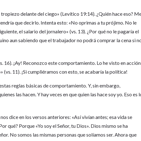
 tropiezo delante del ciego» (Levítico 19:14). ¿Quién hace eso? M
tendría que decirlo. Intenta esto: «No oprimas a tu prójimo. No le
guiente, el salario del jornalero» (vs. 13). ¿Por qué no le pagaría el
quino aun sabiendo que el trabajador no podrá comprar la cena si n
s. 16). ¡Ay! Reconozco este comportamiento. Lo he visto en acción
 (vs. 11). ¡Si cumpliéramos con esto, se acabaría la política!
estas reglas básicas de comportamiento. Y, sin embargo,
ienes las hacen. Y hay veces en que quien las hace soy yo. Eso es l
os dice en los versos anteriores: «Así vivían antes; esa vida se
¿Por qué? Porque «Yo soy el Señor, tu Dios». Dios mismo se ha
Señor. No somos las mismas personas que solíamos ser. Ahora que