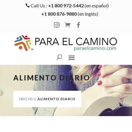
Call Us :
+1 800 972-5442
(en español)

+1 800 876-9880
(en inglés)



ALIMENTO DIARIO
INICIO
:: ALIMENTO DIARIO