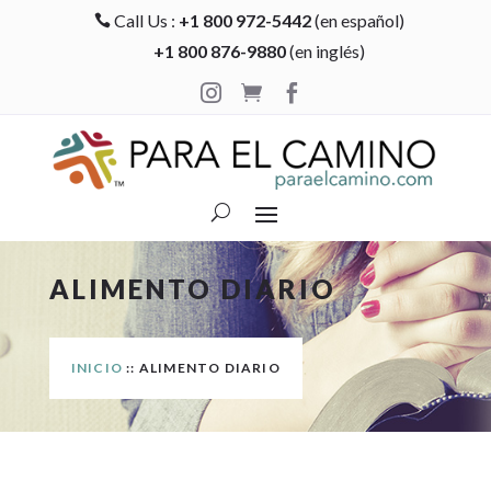
Call Us :
+1 800 972-5442
(en español)

+1 800 876-9880
(en inglés)



ALIMENTO DIARIO
INICIO
:: ALIMENTO DIARIO