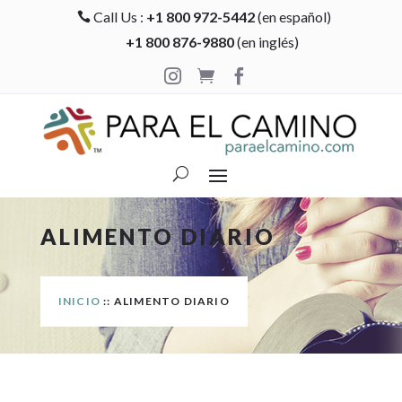
Call Us :
+1 800 972-5442
(en español)

+1 800 876-9880
(en inglés)



ALIMENTO DIARIO
INICIO
:: ALIMENTO DIARIO