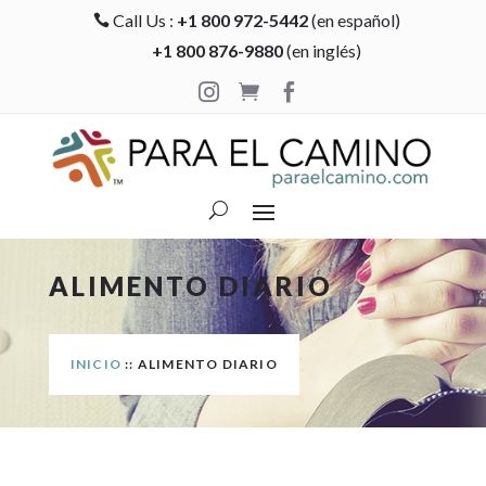
Call Us :
+1 800 972-5442
(en español)

+1 800 876-9880
(en inglés)



ALIMENTO DIARIO
INICIO
:: ALIMENTO DIARIO