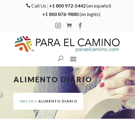
Call Us :
+1 800 972-5442
(en español)

+1 800 876-9880
(en inglés)



ALIMENTO DIARIO
INICIO
:: ALIMENTO DIARIO