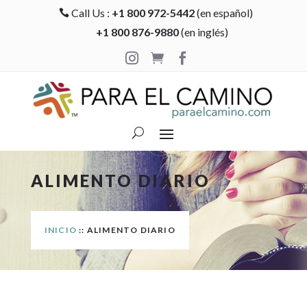
Call Us :
+1 800 972-5442
(en español)

+1 800 876-9880
(en inglés)



ALIMENTO DIARIO
INICIO
:: ALIMENTO DIARIO