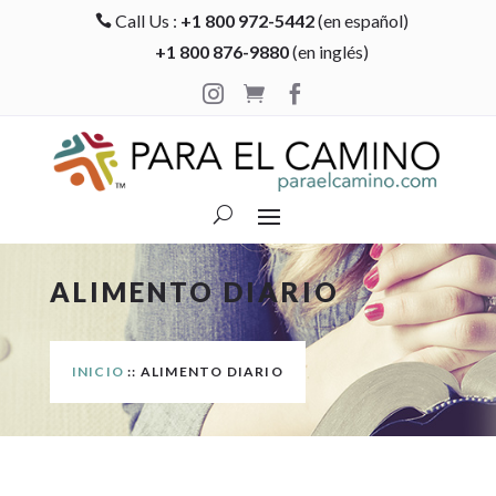
Call Us :
+1 800 972-5442
(en español)

+1 800 876-9880
(en inglés)



ALIMENTO DIARIO
INICIO
:: ALIMENTO DIARIO