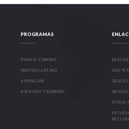
PROGRAMAS
ENLAC
PARA EL CAMINO
DESCAR
SENTIDO LATINO
VISITE 
VIVENCIAR
DEVOCI
AYER HOY Y SIEMPRE
DEVOCI
POR EL
ESTUDI
RECLUS