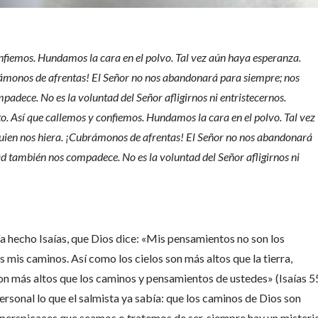
onfiemos. Hundamos la cara en el polvo. Tal vez aún haya esperanza.
rámonos de afrentas! El Señor no nos abandonará para siempre; nos
padece. No es la voluntad del Señor afligirnos ni entristecernos.
. Así que callemos y confiemos. Hundamos la cara en el polvo. Tal vez
quien nos hiera. ¡Cubrámonos de afrentas! El Señor no nos abandonará
ad también nos compadece. No es la voluntad del Señor afligirnos ni
 hecho Isaías, que Dios dice: «Mis pensamientos no son los
 mis caminos. Así como los cielos son más altos que la tierra,
n más altos que los caminos y pensamientos de ustedes» (Isaías 5
rsonal lo que el salmista ya sabía: que los caminos de Dios son
 perspicaces que seamos o tratemos de ser, siempre hay un misteri