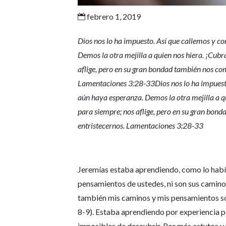
febrero 1, 2019

Dios nos lo ha impuesto. Así que callemos y c
Demos la otra mejilla a quien nos hiera. ¡Cub
aflige, pero en su gran bondad también nos com
Lamentaciones 3:28-33Dios nos lo ha impuesto
aún haya esperanza. Demos la otra mejilla a 
para siempre; nos aflige, pero en su gran bond
entristecernos. Lamentaciones 3:28-33
Jeremías estaba aprendiendo, como lo había
pensamientos de ustedes, ni son sus caminos
también mis caminos y mis pensamientos so
8-9). Estaba aprendiendo por experiencia pe
imposibles de descubrir. Por más astutos y