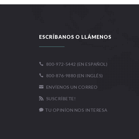
ESCRÍBANOS O LLÁMENOS
800-972-5442 (EN ESPAÑOL)

800-876-9880 (EN INGLÉS)

ENVÍENOS UN CORREO

SUSCRÍBETE!

TU OPINÍON NOS INTERESA
