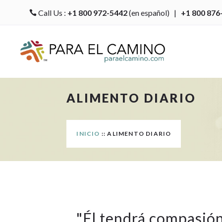
Call Us :
+1 800 972-5442
(en español) |
+1 800 876

ALIMENTO DIARIO
INICIO
:: ALIMENTO DIARIO
"
Él tendrá compasió