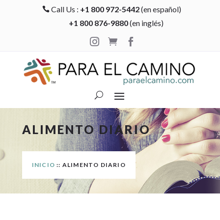
Call Us :
+1 800 972-5442
(en español)

+1 800 876-9880
(en inglés)



ALIMENTO DIARIO
INICIO
:: ALIMENTO DIARIO