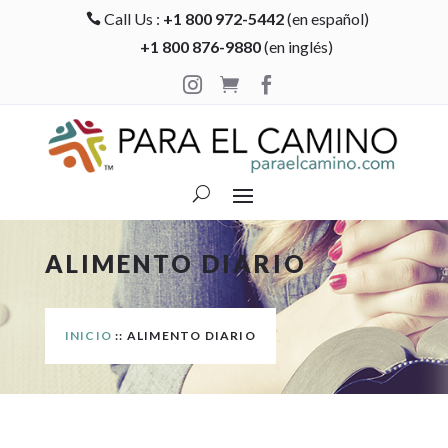
Call Us :
+1 800 972-5442
(en español)

+1 800 876-9880
(en inglés)



ALIMENTO DIARIO
INICIO
:: ALIMENTO DIARIO