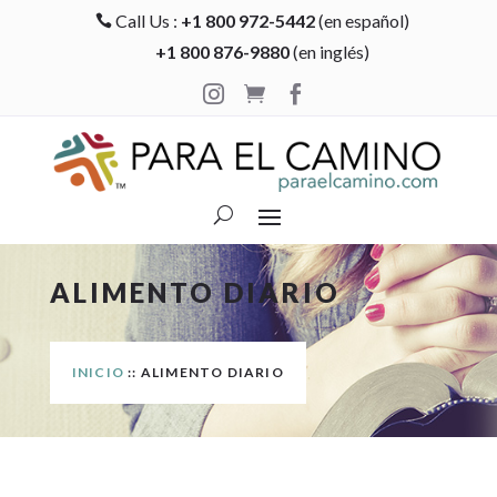
Call Us :
+1 800 972-5442
(en español)

+1 800 876-9880
(en inglés)



ALIMENTO DIARIO
INICIO
:: ALIMENTO DIARIO