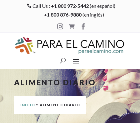
Call Us :
+1 800 972-5442
(en español)

+1 800 876-9880
(en inglés)



ALIMENTO DIARIO
INICIO
:: ALIMENTO DIARIO