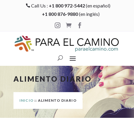
Call Us :
+1 800 972-5442
(en español)

+1 800 876-9880
(en inglés)



ALIMENTO DIARIO
INICIO
:: ALIMENTO DIARIO