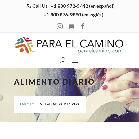
Call Us :
+1 800 972-5442
(en español)

+1 800 876-9880
(en inglés)



ALIMENTO DIARIO
INICIO
:: ALIMENTO DIARIO